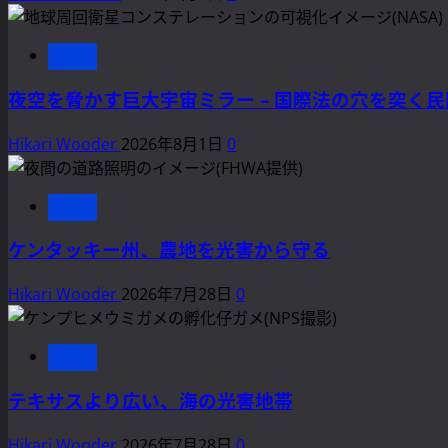
工
衛
星
news
の
夜空を脅かす巨大宇宙ミラー – 国際法の穴を突く
光
害 –
Hikari Wooder
2026年8月1日
0
天
文
学
news
者
た
ケンタッキー州、農地を光害から守る
ち
Hikari Wooder
2026年7月28日
0
の
懸
念
news
と
未
テキサスより広い、海の光害地帯
来
へ
Hikari Wooder
2026年7月28日
0