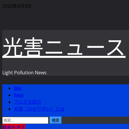
内
2026年8月9日
容
を
ス
光害ニュース
キ
ッ
プ
Light Pollution News
Blog
メ
Home
イ
ブログ主紹介
ン
光害（ひかりがい）とは
メ
ニ
検
ュ
索:
動画を見る