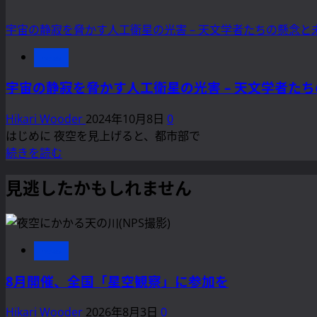
宇宙の静寂を脅かす人工衛星の光害 – 天文学者たちの懸念と
news
宇宙の静寂を脅かす人工衛星の光害 – 天文学者た
Hikari Wooder
2024年10月8日
0
はじめに 夜空を見上げると、都市部で
宇
続きを読む
宙
見逃したかもしれません
の
静
寂
を
news
脅
か
8月開催、全国「星空観察」に参加を
す
人
Hikari Wooder
2026年8月3日
0