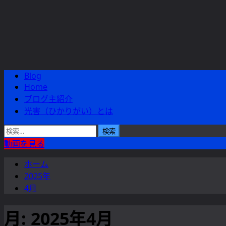
Blog
メ
Home
イ
ブログ主紹介
ン
光害（ひかりがい）とは
メ
ニ
検
ュ
索:
動画を見る
ー
ホーム
2025年
4月
月:
2025年4月