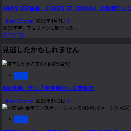
い
へ
場！
ニ
て
SWAN 25F彗星 C/2025 F2（SWAN）の
–
ス
ズ
さ
星
マ
ム
Hikari Wooder
2025年4月7日
0
ら
空
ー
–
2025年春、天文ファンに新たな楽し
に
保
ト
光
SWAN
続きを読む
読
護
望
害
25F
む
区
遠
が
彗
見逃したかもしれません
申
鏡
シ
星
請
の
ア
C/2025
で
進
ノ
F2（SWAN）
広
化
バ
の
news
が
を
ク
観
る
解
8月開催、全国「星空観察」に参加を
テ
測
ア
説
リ
チ
ス
Hikari Wooder
2026年8月3日
0
に
ア
ャ
ト
つ
の
ン
ロ
い
異
ス
news
ツ
て
常
到
ー
さ
増