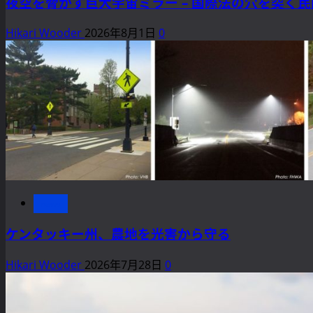
来
夜空を脅かす巨大宇宙ミラー – 国際法の穴を突く
リ
ら
殖
（残
ズ
に
と
Hikari Wooder
2026年8月1日
0
念
ム
読
湖
な
と
む
の
が
自
炭
ら
然
素
崩
保
循
壊
全
環
し
の
に
た
最
与
模
前
え
様
線
る
で
news
に
影
す）
つ
響
ケンタッキー州、農地を光害から守る
に
い
（Science X）
つ
て
Hikari Wooder
2026年7月28日
0
に
い
さ
つ
て
ら
い
さ
に