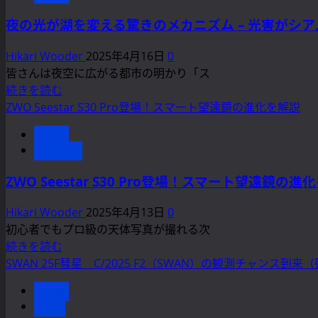
ス
村
夜の光が湖を変える驚きのメカニズム – 光害がシアノ
カ
「や
イ
ん
Hikari Wooder
2025年4月16日
0
パ
ば
皆さんは夜空に広がる都市の明かり「ス
ー
る
夜
続きを読む
ク
ダ
の
ZWO Seestar S30 Pro登場！スマート望遠鏡の進化を解説
の
ー
光
魅
ク
news
が
力
商品紹介
ス
湖
と
カ
を
ZWO Seestar S30 Pro登場！スマート望遠鏡の進
広
イ・
変
が
フ
え
Hikari Wooder
2025年4月13日
0
る
ォ
る
初心者でもプロ級の天体写真が撮れる次
可
レ
驚
ZWO
続きを読む
能
ス
き
Seestar
SWAN 25F彗星 C/2025 F2（SWAN）の観測チャンス
性
ト」
S30
の
に
誕
Pro
news
メ
つ
生
登
彗星
カ