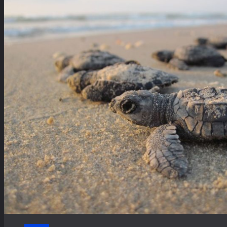
て
ら
読
さ
に
む
ら
読
に
む
読
む