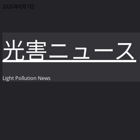
内
2026年8月7日
容
を
ス
キ
光害ニュース
ッ
プ
Light Pollution News