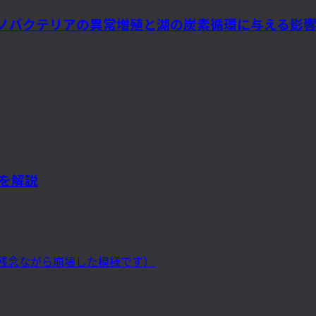
バクテリアの異常増殖と湖の炭素循環に与える影響（Sc
化を解説
到来（残念ながら崩壊した模様です）