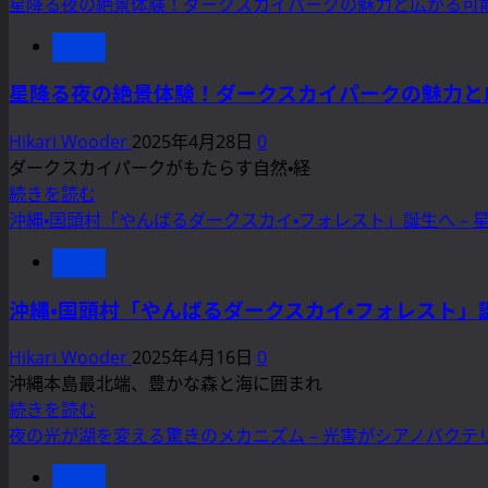
星降る夜の絶景体験！ダークスカイパークの魅力と広がる可
news
星降る夜の絶景体験！ダークスカイパークの魅力と
Hikari Wooder
2025年4月28日
0
ダークスカイパークがもたらす自然・経
星
続きを読む
降
沖縄・国頭村「やんばるダークスカイ・フォレスト」誕生へ –
る
news
夜
の
沖縄・国頭村「やんばるダークスカイ・フォレスト」
絶
景
Hikari Wooder
2025年4月16日
0
体
沖縄本島最北端、豊かな森と海に囲まれ
験！
沖
続きを読む
ダ
縄・
夜の光が湖を変える驚きのメカニズム – 光害がシアノバクテリ
ー
国
ク
news
頭