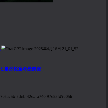
線
ムと自然保全の最前線