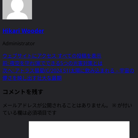
Hikari Wooder
Administrator
ウェブサイトにアクセス
すべての投稿を表示
投
前:
夜空を守れ!家でできる5つの光害対策とは
次へ:
アトラス彗星(C/2024 S1)太陽に飲み込まれる – 宇宙の
稿
儚さを映し出す壮大な最期
ナ
コメントを残す
ビ
メールアドレスが公開されることはありません。
※
が付い
ゲ
ている欄は必須項目です
ー
シ