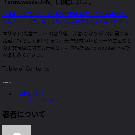
「astro.wooder.info」に移転しました。
→ 新しい記事はこちら: 地球が紫金山・アトラス彗星の尾に
突入！？ – 10月に起こる稀少な天体現象とその科学的意義
本サイト(光害ニュース)は今後、光害(ひかりがい)に関する
話題に特化してまいります。天体機材のレビューや彗星など
の天文現象に関する情報は、引き続きastro.wooder.infoで
お楽しみください。
Table of Contents
著者について
Hikari Wooder
著者について