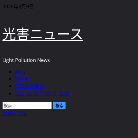
内
2026年8月9日
容
を
光害ニュース
ス
キ
ッ
プ
Light Pollution News
Blog
メ
Home
イ
ブログ主紹介
ン
光害（ひかりがい）とは
メ
ニ
検
ュ
索:
動画を見る
ー