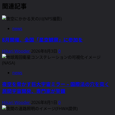
関連記事
news
8月開催、全国「星空観察」に参加を
Hikari Wooder
2026年8月3日
0
news
夜空を脅かす巨大宇宙ミラー – 国際法の穴を突く
民間宇宙開発、専門家が警鐘
Hikari Wooder
2026年8月1日
0