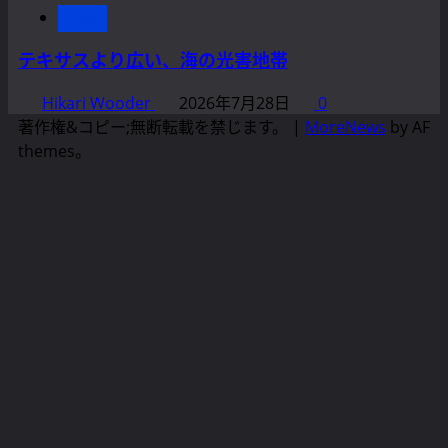
news
テキサスより広い、海の光害地帯
Hikari Wooder
2026年7月28日
0
著作権&コピー;無断転載を禁じます。
|
MoreNews
by AF
themes。