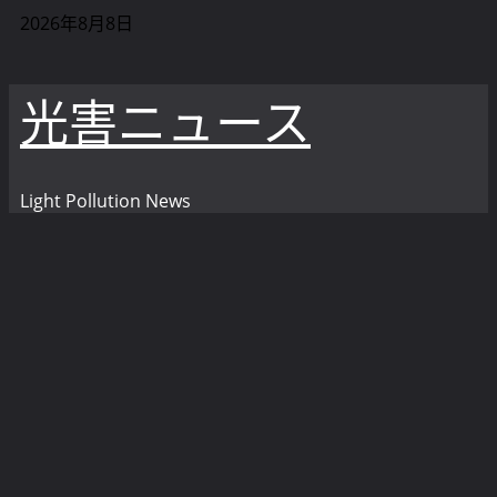
内
2026年8月8日
容
を
光害ニュース
ス
キ
ッ
プ
Light Pollution News