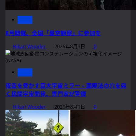
news
8月開催、全国「星空観察」に参加を
Hikari Wooder
2026年8月3日
0
news
夜空を脅かす巨大宇宙ミラー – 国際法の穴を突
く民間宇宙開発、専門家が警鐘
Hikari Wooder
2026年8月1日
0