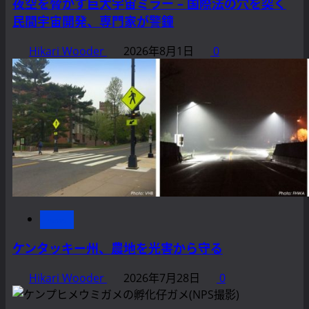
夜空を脅かす巨大宇宙ミラー – 国際法の穴を突く
民間宇宙開発、専門家が警鐘
Hikari Wooder
2026年8月1日
0
news
ケンタッキー州、農地を光害から守る
Hikari Wooder
2026年7月28日
0