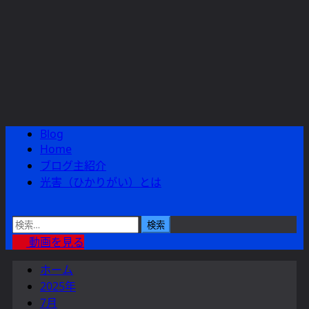
Blog
メ
Home
イ
ブログ主紹介
ン
光害（ひかりがい）とは
メ
ニ
ュ
検
ー
索:
動画を見る
ホーム
2025年
7月