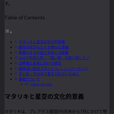
す。
Table of Contents
マタリキと星空の文化的意義
都市の光がもたらす静かな脅威
商業化する宇宙と天体との距離
SNSや市民の声—「暗い夜」を取り戻したい
法整備と未来に向けた提言
興味深い星空スポット in ニュージーランド
まとめ – 光の中で星を忘れないために
著者について
Hikari Wooder
マタリキと星空の文化的意義
マタリキは、プレアデス星団が6月末から7月にかけて明