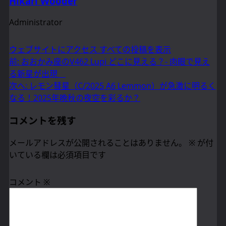
Hikari Wooder
Administrator
ウェブサイトにアクセス
すべての投稿を表示
投
前:
おおかみ座のV462 Lupi どこに見える？- 肉眼で見え
る新星が出現
稿
次へ:
レモン彗星（C/2025 A6 Lemmon）が急激に明るく
ナ
なる！2025年晩秋の夜空を彩るか？
ビ
コメントを残す
ゲ
メールアドレスが公開されることはありません。
※
が付
ー
いている欄は必須項目です
シ
コメント
※
ョ
ン