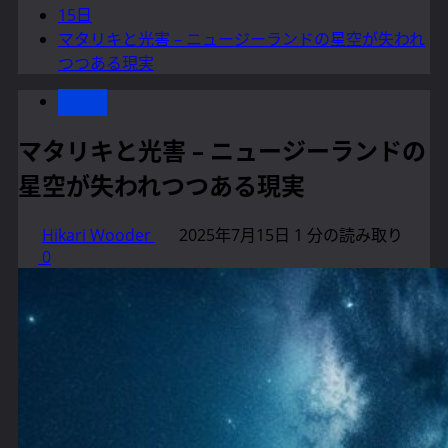
15日
マタリキと光害 – ニュージーランドの星空が失われ
つつある現実
news
マタリキと光害 – ニュージーランドの
星空が失われつつある現実
Hikari Wooder
2025年7月15日
1 分の読み取り
0