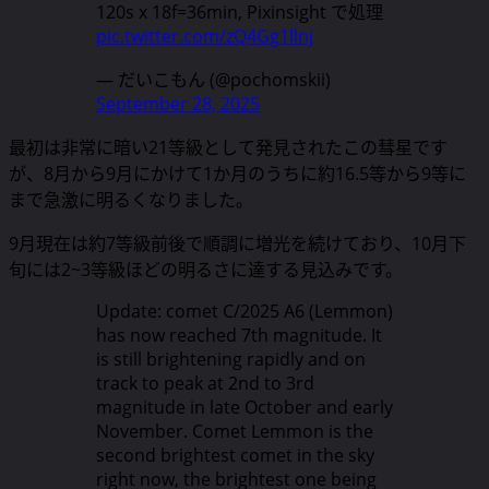
120s x 18f=36min, Pixinsight で処理
pic.twitter.com/zQ4Gg1llnj
— だいこもん (@pochomskii)
September 28, 2025
最初は非常に暗い21等級として発見されたこの彗星です
が、8月から9月にかけて1か月のうちに約16.5等から9等に
まで急激に明るくなりました。
9月現在は約7等級前後で順調に増光を続けており、10月下
旬には2~3等級ほどの明るさに達する見込みです。
Update: comet C/2025 A6 (Lemmon)
has now reached 7th magnitude. It
is still brightening rapidly and on
track to peak at 2nd to 3rd
magnitude in late October and early
November. Comet Lemmon is the
second brightest comet in the sky
right now, the brightest one being