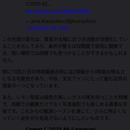
C/2025 R2…
pic.twitter.com/Yee6mO7Kp5
— Jure Atanackov (@JAtanackov)
September 28, 2025
この光度の変化は、彗星が太陽に近づき活動が活発化してい
ることを示しており、条件が整えば双眼鏡で容易に観察で
き、暗い場所では肉眼でも見つけることができるかもしれま
せん。
特に
10月21日の地球最接近時には2等級から4等級の明るさ
になる可能性
があり、今秋、天文ファンにとって最も注目の
彗星の一つとなっています。
また、レモン彗星は緑色の美しいガスの尾を持つことも特徴
で、肉眼での観察だけでなく写真撮影でも楽しめる貴重な天
体です。これからの観測シーズンを通じて、さらに明るくな
っていく姿をぜひ見逃さないようにしたいものです。
𝗖𝗼𝗺𝗲𝘁 𝗖/𝟮𝟬𝟮𝟱 𝗔𝟲 (𝗟𝗲𝗺𝗺𝗼𝗻)