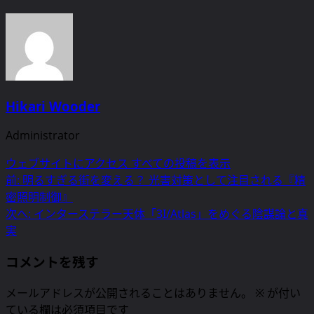
Hikari Wooder
Administrator
ウェブサイトにアクセス
すべての投稿を表示
投
前:
明るすぎる街を変える？ 光害対策として注目される『精
密照明制御』
稿
次へ:
インターステラー天体「3I/Atlas」をめぐる陰謀論と真
ナ
実
ビ
コメントを残す
ゲ
メールアドレスが公開されることはありません。
※
が付い
ー
ている欄は必須項目です