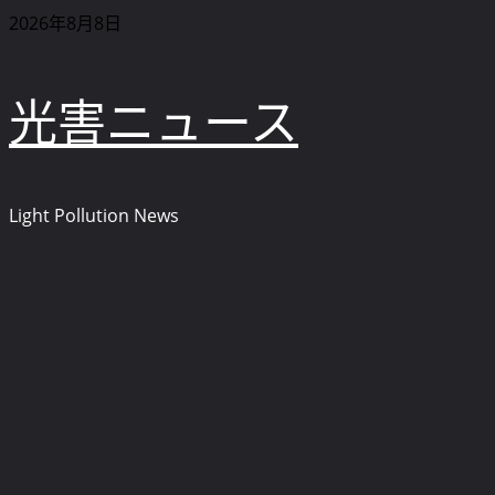
内
2026年8月8日
容
を
光害ニュース
ス
キ
ッ
プ
Light Pollution News