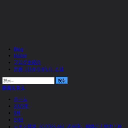
Blog
メ
Home
イ
ブログ主紹介
ン
光害（ひかりがい）とは
メ
ニ
検
ュ
索:
動画を見る
ー
ホーム
2025年
9月
29日
レモン彗星（C/2025 A6）の光度、順調に上昇中！秋