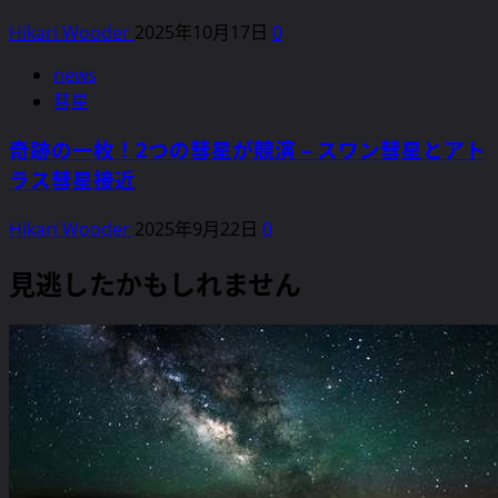
Hikari Wooder
2025年10月17日
0
news
彗星
奇跡の一枚！2つの彗星が競演 – スワン彗星とアト
ラス彗星接近
Hikari Wooder
2025年9月22日
0
見逃したかもしれません