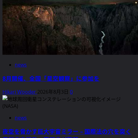
news
8月開催、全国「星空観察」に参加を
Hikari Wooder
2026年8月3日
0
news
夜空を脅かす巨大宇宙ミラー – 国際法の穴を突く