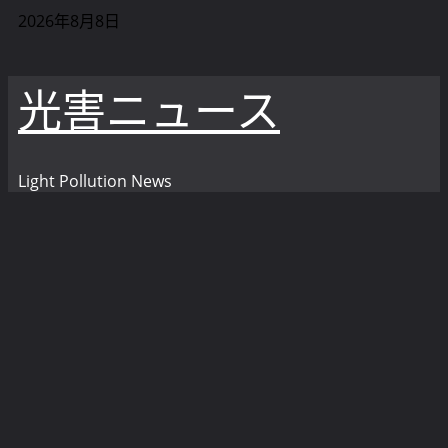
内
2026年8月8日
容
を
光害ニュース
ス
キ
ッ
プ
Light Pollution News