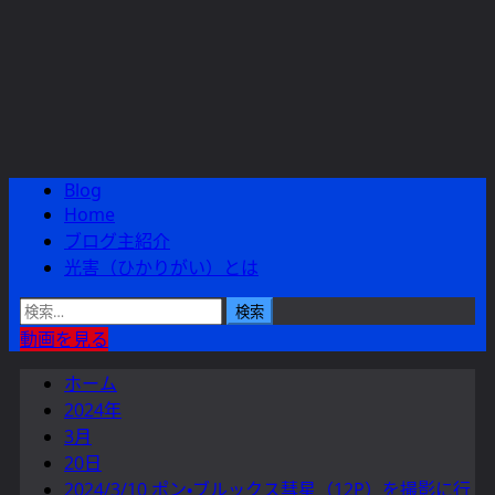
Blog
メ
Home
イ
ブログ主紹介
ン
光害（ひかりがい）とは
メ
ニ
検
ュ
索:
動画を見る
ー
ホーム
2024年
3月
20日
2024/3/10 ポン・ブルックス彗星（12P）を撮影に行