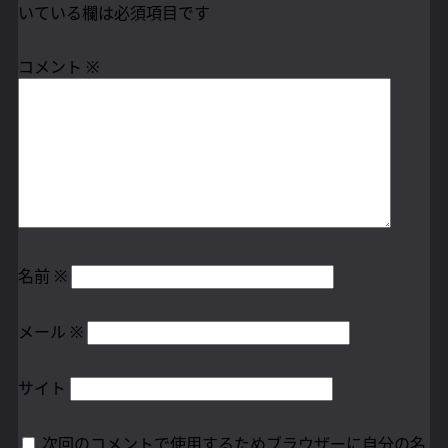
ー
いている欄は必須項目です
シ
コメント
※
ョ
ン
名前
※
メール
※
サイト
次回のコメントで使用するためブラウザーに自分の名