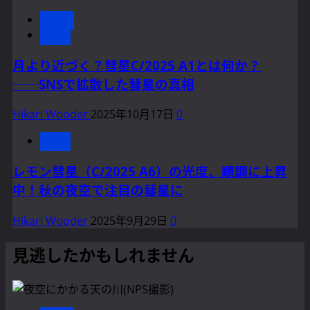
news
彗星
月より近づく？彗星C/2025 A1とは何か？
──SNSで拡散した彗星の真相
Hikari Wooder
2025年10月17日
0
彗星
レモン彗星（C/2025 A6）の光度、順調に上昇
中！秋の夜空で注目の彗星に
Hikari Wooder
2025年9月29日
0
見逃したかもしれません