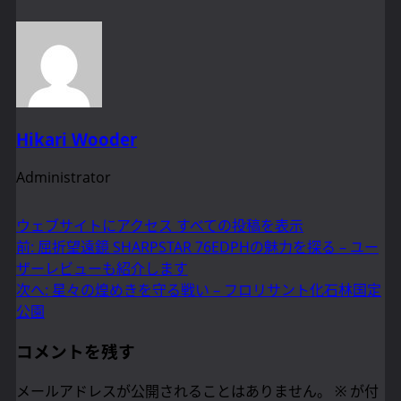
Hikari Wooder
Administrator
ウェブサイトにアクセス
すべての投稿を表示
投
前:
屈折望遠鏡 SHARPSTAR 76EDPHの魅力を探る – ユー
ザーレビューも紹介します
稿
次へ:
星々の煌めきを守る戦い – フロリサント化石林国定
ナ
公園
ビ
コメントを残す
ゲ
メールアドレスが公開されることはありません。
※
が付