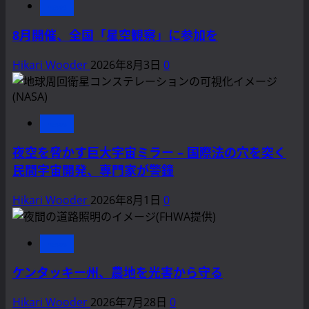
news
8月開催、全国「星空観察」に参加を
Hikari Wooder
2026年8月3日
0
news
夜空を脅かす巨大宇宙ミラー – 国際法の穴を突く
民間宇宙開発、専門家が警鐘
Hikari Wooder
2026年8月1日
0
news
ケンタッキー州、農地を光害から守る
Hikari Wooder
2026年7月28日
0