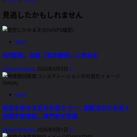
投
い
え
て
圏
む
て
稿
て
さ
見逃したかもしれません
の
さ
い
ら
の
夜
ら
く
に
に
に
ペ
–
読
広
読
星
む
news
ー
が
む
空
る
ジ
8月開催、全国「星空観察」に参加を
観
光
測
送
害
Hikari Wooder
2026年8月3日
0
か
――『Polar
り
ら
Journal』
健
が
康
news
伝
ま
え
で、
夜空を脅かす巨大宇宙ミラー – 国際法の穴を突く
る
私
民間宇宙開発、専門家が警鐘
急
た
増
ち
Hikari Wooder
2026年8月1日
0
す
の