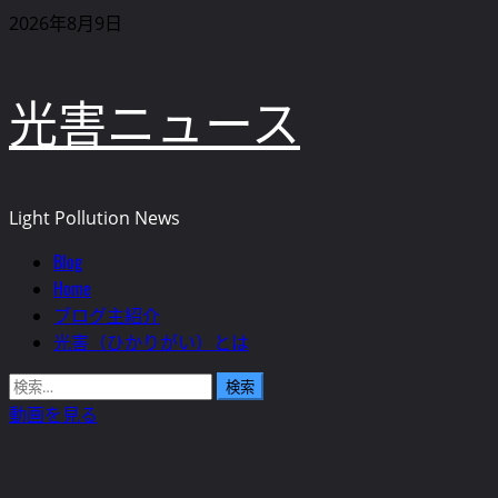
内
2026年8月9日
容
を
光害ニュース
ス
キ
ッ
プ
Light Pollution News
Blog
メ
Home
イ
ブログ主紹介
ン
光害（ひかりがい）とは
メ
ニ
検
ュ
索:
動画を見る
ー