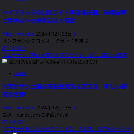
ー
ズ
ベイブリッジのLEDライト再設置計画、環境被害
ン
と障害者への差別訴えで騒動
の
光
Hikari Wooder
2024年12月22日
0
害
サンフランシスコとオークランドを結ぶ
問
ベ
続きを読む
題
イ
光害がサンゴ礁の夜間生態系を変える – 新しい研究の警鐘
–
ブ
専
リ
news
門
ッ
家
ジ
光害がサンゴ礁の夜間生態系を変える – 新しい研
が
の
究の警鐘
語
LED
る
ラ
Hikari Wooder
2024年12月22日
0
簡
イ
最近、earth.comに掲載された
単
ト
光
続きを読む
な
再
害
[光害] 雲が都市の光汚染を広げる – 冬の夜、街灯が郊外を照
対
設