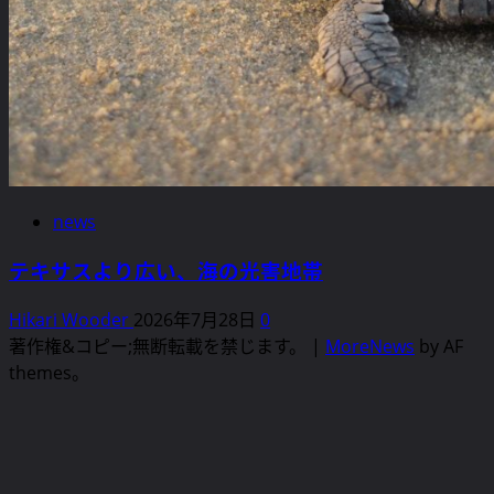
に
読
む
news
テキサスより広い、海の光害地帯
Hikari Wooder
2026年7月28日
0
著作権&コピー;無断転載を禁じます。
|
MoreNews
by AF
themes。