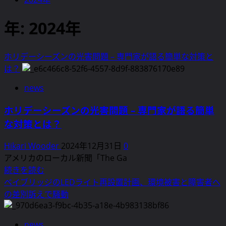
年:
2024年
ホリデーシーズンの光害問題 – 専門家が語る簡単な対策と
は？
news
ホリデーシーズンの光害問題 – 専門家が語る簡単
な対策とは？
Hikari Wooder
2024年12月31日
0
アメリカのローカル新聞「The Ga
ホ
続きを読む
リ
ベイブリッジのLEDライト再設置計画、環境被害と障害者へ
デ
の差別訴えで騒動
ー
シ
news