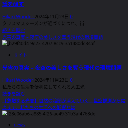
ー
つ
議を醸す
ボ
ン
い
ラ
の
て
Hikari Wooder
2024年11月23日
0
ン
住
さ
クリスマスシーズンが近づくにつれ、街
テ
民、
ら
ク
続きを読む
ィ
ガ
に
リ
光害の真実 – 夜空の美しさを奪う現代の環境問題
ア
ソ
読
ス
た
リ
む
マ
ち
サイト
ン
ス
が
ス
精
国
光害の真実 – 夜空の美しさを奪う現代の環境問題
タ
神
際
ン
vs
Hikari Wooder
2024年11月23日
0
賞
ド
近
私たちの生活を便利にしてくれる人工光
を
の
隣
光
続きを読む
受
過
ト
害
【急増する光害】自然の暗闇が消えていく – 星空観測から健
賞
剰
ラ
の
康まで、私たちの生活への影響とは
に
な
ブ
真
つ
照
ル-
実
い
明
news
早
–