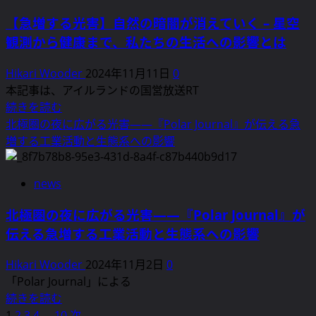
て
に
す
夜
さ
【急増する光害】自然の暗闇が消えていく – 星空
怒
ぎ
空
ら
り
観測から健康まで、私たちの生活への影響とは
る
の
に
を
装
美
読
Hikari Wooder
2024年11月11日
0
感
飾
し
む
本記事は、アイルランドの国営放送RT
じ
が
さ
【急
続きを読む
る
物
を
増
–
北極圏の夜に広がる光害――『Polar Journal』が伝える急
議
奪
す
光
増する工業活動と生態系への影響
を
う
る
害
醸
現
光
の
す
news
代
害】
問
に
の
自
題
北極圏の夜に広がる光害――『Polar Journal』が
つ
環
然
が
い
伝える急増する工業活動と生態系への影響
境
の
浮
て
問
暗
上
さ
Hikari Wooder
2024年11月2日
0
題
闇
に
ら
「Polar Journal」による
に
が
つ
北
に
続きを読む
つ
消
い
極
読
1
2
3
4
…
10
次