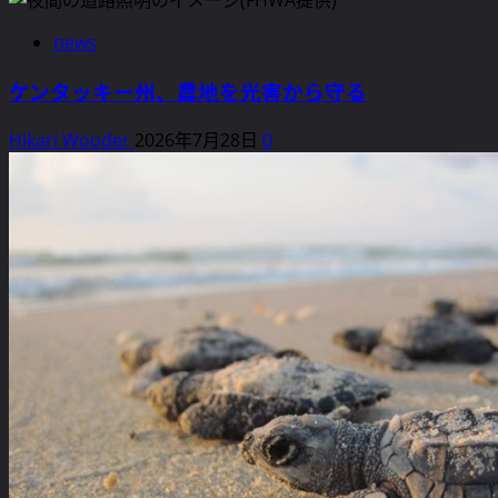
る
生
工
news
活
業
へ
活
ケンタッキー州、農地を光害から守る
の
動
影
と
Hikari Wooder
2026年7月28日
0
響
生
と
態
は
系
に
へ
つ
の
い
影
て
響
さ
に
ら
つ
に
い
読
て
む
さ
ら