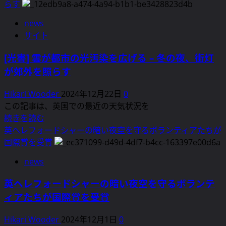
が
らす
策
置
サ
と
計
news
ン
は？
画、
サイト
ゴ
に
環
礁
つ
[光害] 雲が都市の光汚染を広げる – 冬の夜、街灯
境
の
い
が郊外を照らす
被
夜
て
害
間
さ
Hikari Wooder
2024年12月22日
0
と
生
ら
この記事は、英国での最近の天気状況を
障
態
に
[光
続きを読む
害
系
読
害]
英ヘレフォードシャーの暗い夜空を守るボランティアたちが
者
を
む
雲
国際賞を受賞
へ
変
が
の
え
news
都
差
る
市
別
英ヘレフォードシャーの暗い夜空を守るボランテ
–
の
訴
新
ィアたちが国際賞を受賞
光
え
し
汚
で
Hikari Wooder
2024年12月1日
0
い