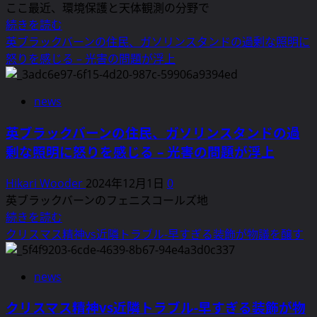
染
騒
ここ最近、環境保護と天体観測の分野で
研
を
動
英
続きを読む
究
広
に
ヘ
英ブラックバーンの住民、ガソリンスタンドの過剰な照明に
の
げ
つ
レ
怒りを感じる – 光害の問題が浮上
警
る
い
フ
鐘
–
て
ォ
に
冬
news
さ
ー
つ
の
ら
ド
い
英ブラックバーンの住民、ガソリンスタンドの過
夜、
に
シ
て
剰な照明に怒りを感じる – 光害の問題が浮上
街
読
ャ
さ
灯
む
ー
ら
Hikari Wooder
2024年12月1日
0
が
の
に
英ブラックバーンのフェニスコールズ地
郊
暗
読
英
続きを読む
外
い
む
ブ
クリスマス精神vs近隣トラブル-早すぎる装飾が物議を醸す
を
夜
ラ
照
空
ッ
ら
news
を
ク
す
守
バ
に
クリスマス精神vs近隣トラブル-早すぎる装飾が物
る