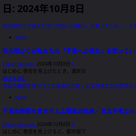
日:
2024年10月8日
街の明かりが私たちの「宇宙への憧れ」を奪っている？ – 光
news
街の明かりが私たちの「宇宙への憧れ」を奪っている？
Hikari Wooder
2024年10月8日
0
はじめに 夜空を見上げたとき、満天の
街
続きを読む
の
宇宙の静寂を脅かす人工衛星の光害 – 天文学者たちの懸念と
明
news
か
り
宇宙の静寂を脅かす人工衛星の光害 – 天文学者た
が
私
Hikari Wooder
2024年10月8日
0
た
はじめに 夜空を見上げると、都市部で