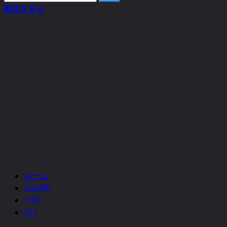
ュ
索:
動画を見る
ー
ホーム
2024年
10月
8日