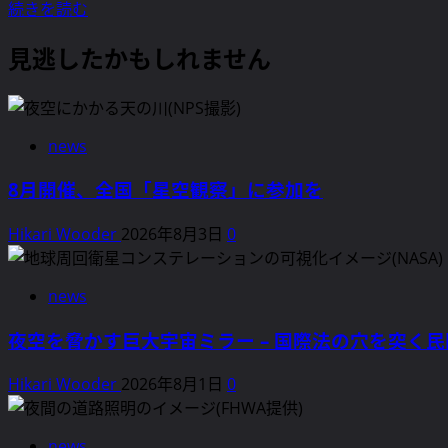
ち
宇
続きを読む
の
宙
「宇
見逃したかもしれません
の
宙
静
へ
寂
の
を
憧
news
脅
れ」
か
8月開催、全国「星空観察」に参加を
を
す
奪
人
Hikari Wooder
2026年8月3日
0
っ
工
て
衛
い
星
news
る？
の
–
夜空を脅かす巨大宇宙ミラー – 国際法の穴を突く
光
光
害 –
害
Hikari Wooder
2026年8月1日
0
天
と
文
科
学
news