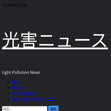
内
2026年8月8日
容
を
ス
キ
光害ニュース
ッ
プ
Light Pollution News
Blog
メ
Home
イ
ブログ主紹介
ン
光害（ひかりがい）とは
メ
ニ
検