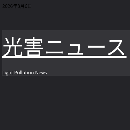
内
2026年8月6日
容
を
ス
キ
光害ニュース
ッ
プ
Light Pollution News