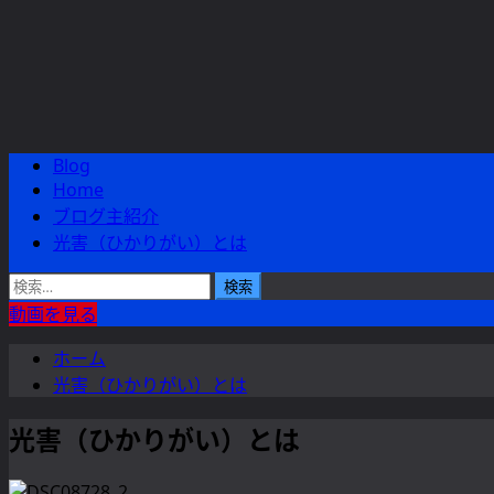
Blog
メ
Home
イ
ブログ主紹介
ン
光害（ひかりがい）とは
メ
ニ
検
ュ
索:
動画を見る
ー
ホーム
光害（ひかりがい）とは
光害（ひかりがい）とは