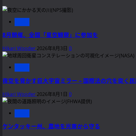
news
8月開催、全国「星空観察」に参加を
Hikari Wooder
2026年8月3日
0
news
夜空を脅かす巨大宇宙ミラー – 国際法の穴を突く
Hikari Wooder
2026年8月1日
0
news
ケンタッキー州、農地を光害から守る