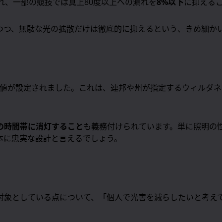
れ、一部の競技では真上80度以上への漏れを
8%以下
に抑える
つつ、無駄な光の拡散だけは徹底的に抑えるという、きめ細か
値が設定されました。これは、連邦や州が指定するウィルダネ
の時間帯に消灯すること
も義務付けられています。単に照明の
本に忠実な設計と言えるでしょう。
対象としている点について、「個人で光害を減らしたいと考え