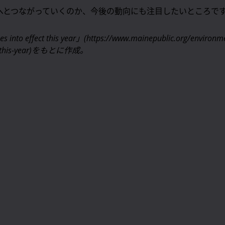
へとつながっていくのか、今後の動向にも注目したいところで
goes into effect this year」(https://www.mainepublic.org/environ
effect-this-year)をもとに作成。