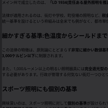
メイン州で成立したのは、
「LD 1934(責任ある屋外照明を
法律が適用されるのは、街灯や学校、町役場の照明など、
税
統一基準を設けるという枠組みは全米でも例がなく、都市単
細かすぎる基準:色温度からシールドまで
この法律の特徴は、原則論にとどまらず
非常に細かい数値基
3,000ケルビン以下
に制限されます。
また、1,000ルーメン以上の明るい照明器具には
完全遮光型の
する必要があります。行政が管理する何気ない街灯一つひと
スポーツ照明にも個別の基準
興味深いのは、スポーツ照明に対して
個別の基準
が設けられ