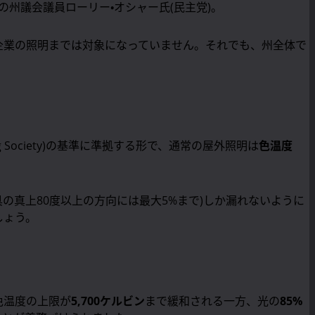
州議会議員ローリー・オシャー氏(民主党)。
企業の照明までは対象になっていません。それでも、州全体で
ring Society)の基準に準拠する形で、通常の屋外照明は
色温度
の真上80度以上の方向には最大5%まで)しか漏れないように
しょう。
色温度の上限が
5,700ケルビン
まで緩和される一方、光の
85%