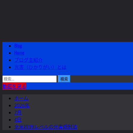
Blog
メ
Home
イ
ブログ主紹介
ン
光害（ひかりがい）とは
メ
ニ
検
ュ
索:
動画を見る
ー
ホーム
2026年
7月
4日
全米初!州レベルの光害規制法