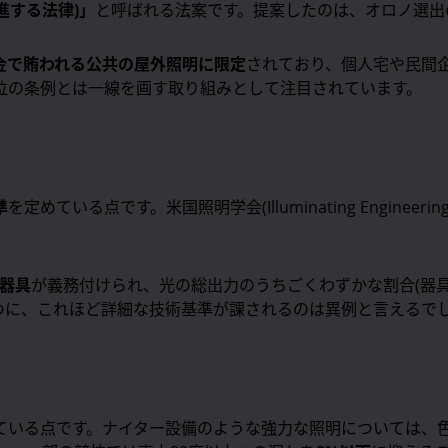
推進する法律)」
と呼ばれる法案です。提案したのは、オロノ選出の
金で賄われる公共の屋外照明に限定
されており、個人宅や民間
位の条例とは一線を画す取り組みとして注目されています。
準
を定めている点です。米国照明学会(Illuminating Enginee
器具
が義務付けられ、光の総出力のうちごくわずかな割合(器具
つに、これほど詳細な技術基準が課されるのは異例と言えるで
ている点です。ナイター設備のような強力な照明については、