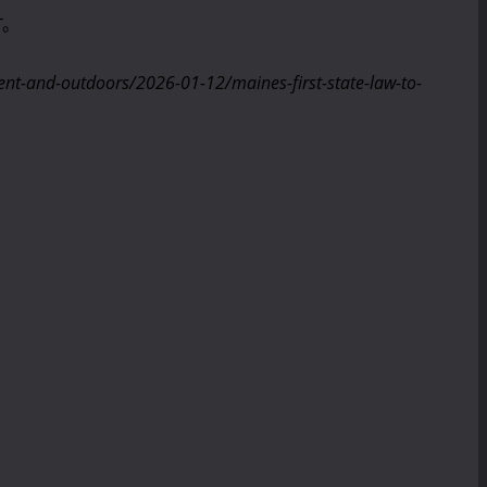
す。
ment-and-outdoors/2026-01-12/maines-first-state-law-to-