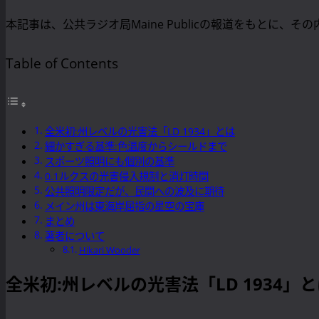
本記事は、公共ラジオ局Maine Publicの報道をもとに、そ
Table of Contents
全米初:州レベルの光害法「LD 1934」とは
細かすぎる基準:色温度からシールドまで
スポーツ照明にも個別の基準
0.1ルクスの光害侵入規制と消灯時間
公共照明限定だが、民間への波及に期待
メイン州は東海岸屈指の星空の宝庫
まとめ
著者について
Hikari Wooder
全米初:州レベルの光害法「LD 1934」