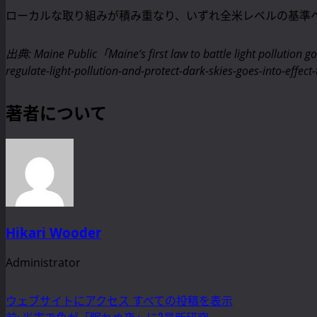
ローカルな取り組みが積み重なり、いずれ全米レベルの基準
出典: Maine Public「Maine’s first law to battle light pollution 
regulate-light-pollution-and-protect-dark-skies-goes-into-
著者について
Hikari Wooder
Administrator
ウェブサイトにアクセス
すべての投稿を表示
前:
光害で魚が「眠れぬ夜」に?最新研究