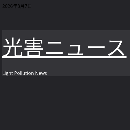
内
2026年8月7日
容
を
ス
光害ニュース
キ
ッ
プ
Light Pollution News