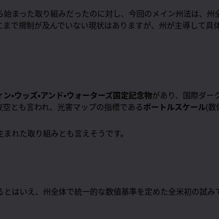
ら始まった取り組みだったのに対し、今回のメイン州法は、州
にまで規制が及んでいない現状はありますが、州が主導して具
ィン・ウッズ・アンド・ウォーターズ国定記念物
があり、国際ダー
夜空とも言われ、光害マップの指標である
ボートルスケール
(
生まれた取り組みとも言えそうです。
るとはいえ、州全体で統一的な数値基準を定めた全米初の試み