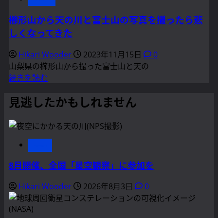
テ
キ
櫛形山から天の川と富士山の写真を撮ったら悲
サ
しくなってきた
ス
州
Hikari Wooder
2023年11月15日
0
の
山梨県の櫛形山から撮った富士山と天の
ウ
櫛
続きを読む
ィ
形
ン
見逃したかもしれません
山
バ
か
リ
ら
ー
天
市
news
の
が
川
8月開催、全国「星空観察」に参加を
2023
と
年
富
Hikari Wooder
2026年8月3日
0
の
士
ダ
山
ー
の