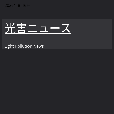
内
2026年8月6日
容
を
光害ニュース
ス
キ
ッ
プ
Light Pollution News