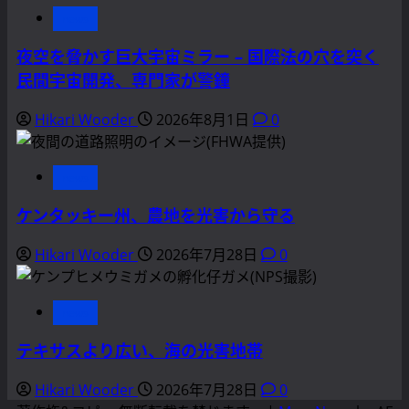
ク
news
写
ス
真
カ
夜空を脅かす巨大宇宙ミラー – 国際法の穴を突く
を
イ・
民間宇宙開発、専門家が警鐘
撮
プ
っ
Hikari Wooder
2026年8月1日
0
レ
た
イ
ら
ス・
悲
news
オ
し
ブ・
ケンタッキー州、農地を光害から守る
く
ザ・
な
イ
Hikari Wooder
2026年7月28日
0
っ
ヤ
て
ー
き
news
に
た
選
テキサスより広い、海の光害地帯
に
ば
つ
れ
Hikari Wooder
2026年7月28日
0
い
ま