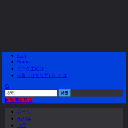
Blog
メ
Home
イ
ブログ主紹介
ン
光害（ひかりがい）とは
メ
ニ
ュ
検
ー
索:
動画を見る
ホーム
2023年
11月