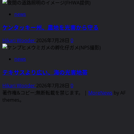
域
へ
news
の
警
ケンタッキー州、農地を光害から守る
鐘
に
Hikari Wooder
2026年7月28日
0
つ
い
news
て
さ
テキサスより広い、海の光害地帯
ら
に
Hikari Wooder
2026年7月28日
0
読
著作権&コピー;無断転載を禁じます。
|
MoreNews
by AF
む
themes。