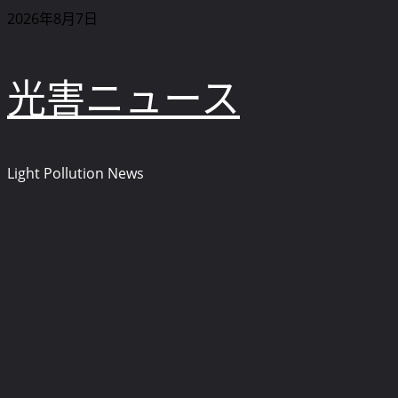
内
2026年8月7日
容
を
光害ニュース
ス
キ
ッ
プ
Light Pollution News