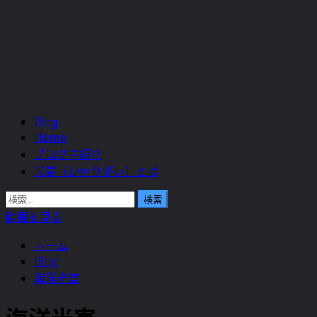
Blog
メ
Home
イ
ブログ主紹介
ン
光害（ひかりがい）とは
メ
ニ
検
ュ
索:
動画を見る
ー
ホーム
Blog
海洋光害