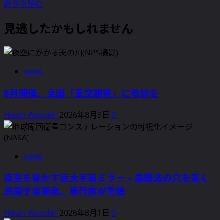
見
続きを読む
過
見逃したかもしれません
ご
さ
れ
て
news
き
た
8月開催、全国「星空観察」に参加を
海
洋
Hikari Wooder
2026年8月3日
0
光
害
–
日
news
本
夜空を脅かす巨大宇宙ミラー – 国際法の穴を突く
の
民間宇宙開発、専門家が警鐘
沿
岸
Hikari Wooder
2026年8月1日
0
地