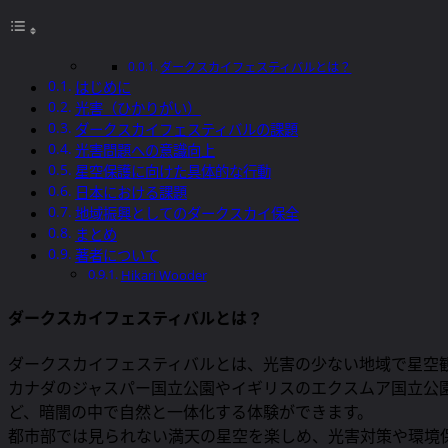
ダークスカイフェスティバルとは？
はじめに
光害（ひかりがい）
ダークスカイフェスティバルの課題
光害問題への意識向上
星空保護に向けた具体的な行動
日本における課題
地域振興としてのダークスカイ保全
まとめ
著者について
Hikari Wooder
ダークスカイフェスティバルとは？
ダークスカイフェスティバルとは、光害の少ない地域で星空
カナダのジャスパー国立公園やイギリスのエクスムア国立公
ど、暗闇の中で自然と一体化する体験ができます。
都市部では見られない満天の星空を楽しめ、光害対策や環境