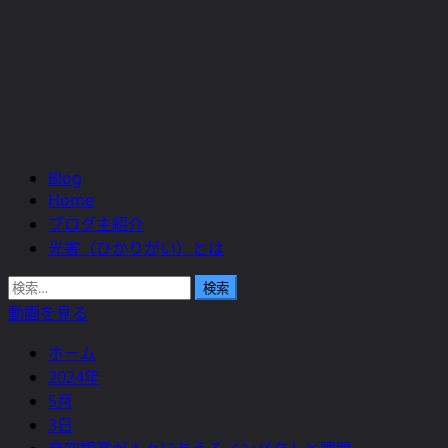
Blog
メ
Home
イ
ブログ主紹介
ン
光害（ひかりがい）とは
メ
ニ
検
ュ
索:
動画を見る
ー
ホーム
2024年
5月
3日