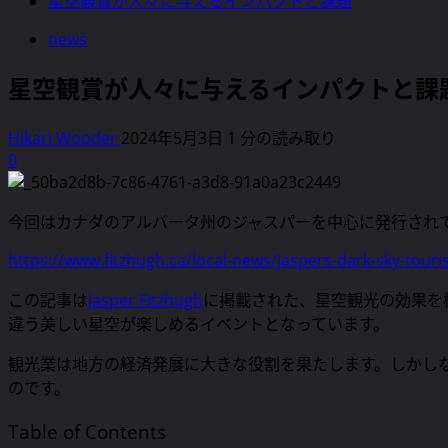
星空観賞が人々に与えるインパクトと課題
news
星空観賞が人々に与えるインパクトと課
Hikari Wooder
2024年5月3日
1 分の読み取り
0
今回はカナダのアルバータ州のジャスパーを中心に発行され
https://www.fitzhugh.ca/local-news/jaspers-dark-sky-tour
この記事は
Jasper Fitzhugh
に掲載された、星空観光の効果を
違う美しい星空が楽しめるイベントとなっています。
観光業は地方の経済発展に大きな役割を果たします。しかし
のです。
Table of Contents