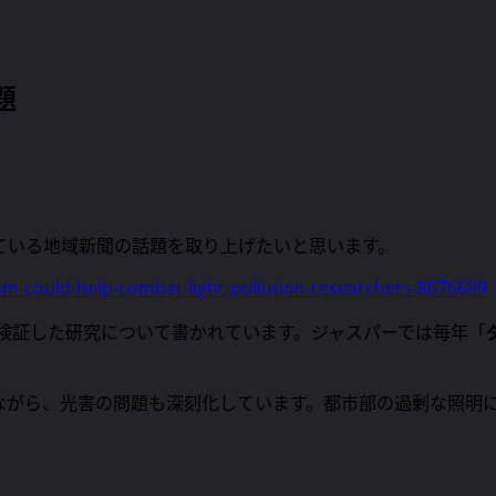
題
ている地域新聞の話題を取り上げたいと思います。
ism-could-help-combat-light-pollution-researchers-8676699
検証した研究について書かれています。ジャスパーでは毎年「
ながら、光害の問題も深刻化しています。都市部の過剰な照明