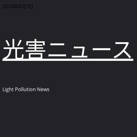
内
2026年8月7日
容
を
ス
キ
光害ニュース
ッ
プ
Light Pollution News