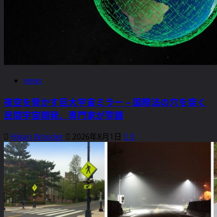
news
夜空を脅かす巨大宇宙ミラー – 国際法の穴を突く
民間宇宙開発、専門家が警鐘
Hikari Wooder
2026年8月1日
0