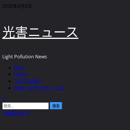
内
2026年8月8日
容
を
光害ニュース
ス
キ
ッ
プ
Light Pollution News
Blog
メ
Home
イ
ブログ主紹介
ン
光害（ひかりがい）とは
メ
ニ
ュ
検
ー
索:
動画を見る