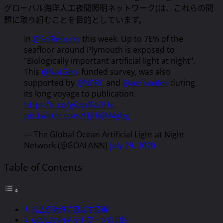
グローバル海洋人工夜間照明ネットワーク)は、これらの問
題に取り組むことを目的としています。
In
@SciReports
this week. Up to 76% of the
seafloor around Plymouth is exposed to
"Biologically important artificial light at night".
This
@NatGeo
, funded survey, was also
supported by
@NERC
and
@wefowales
during
its long voyage to publication.
https://t.co/g6apf6a3Hx
.
pic.twitter.com/HjHKjM4gbg
— The Global Ocean Artificial Light at Night
Network (@GOALANN)
July 29, 2020
Table of Contents
光害が海洋に及ぼす影響
GOALANNネットワークの目的