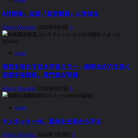
広
が
8月開催、全国「星空観察」に参加を
る
光
Hikari Wooder
2026年8月3日
0
害
――『Polar
Journal』
news
が
伝
夜空を脅かす巨大宇宙ミラー – 国際法の穴を突く
え
民間宇宙開発、専門家が警鐘
る
急
Hikari Wooder
2026年8月1日
0
増
す
る
news
工
業
ケンタッキー州、農地を光害から守る
活
動
Hikari Wooder
2026年7月28日
0