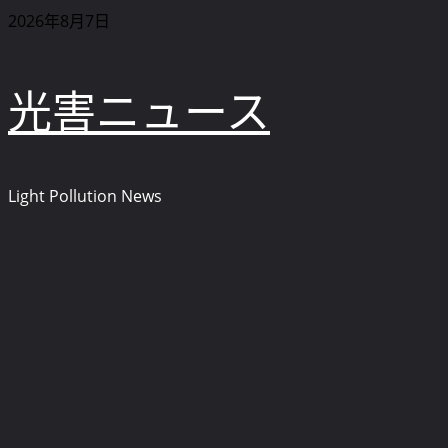
内
2026年8月7日
容
を
光害ニュース
ス
キ
ッ
プ
Light Pollution News