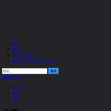
Blog
メ
Home
イ
ブログ主紹介
ン
光害（ひかりがい）とは
メ
ニ
検
ュ
索:
動画を見る
ー
ホーム
Blog
北極