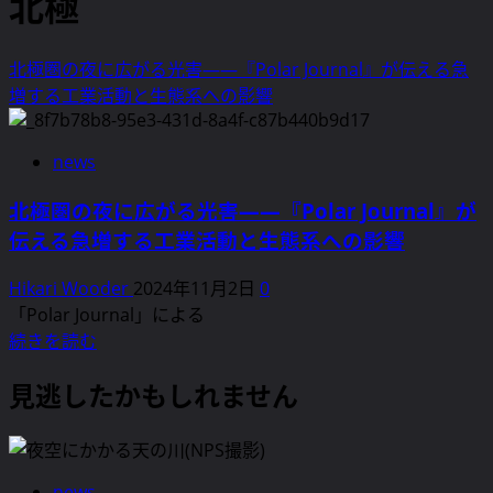
北極
北極圏の夜に広がる光害――『Polar Journal』が伝える急
増する工業活動と生態系への影響
news
北極圏の夜に広がる光害――『Polar Journal』が
伝える急増する工業活動と生態系への影響
Hikari Wooder
2024年11月2日
0
「Polar Journal」による
北
続きを読む
極
見逃したかもしれません
圏
の
夜
に
news