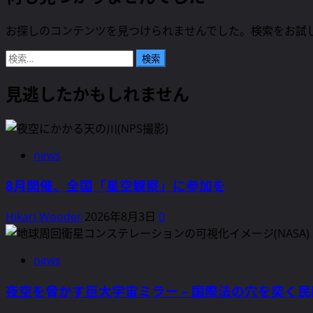
お探しのコンテンツを見つけられませんでした。検索をお試
検
索:
見逃したかもしれません
news
8月開催、全国「星空観察」に参加を
Hikari Wooder
2026年8月3日
0
news
夜空を脅かす巨大宇宙ミラー – 国際法の穴を突く