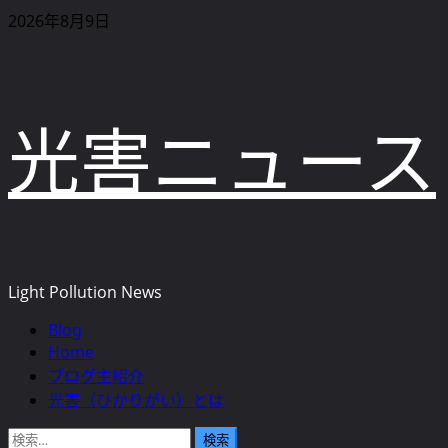
内
2026年8月9日
容
を
ス
キ
光害ニュース
ッ
プ
Light Pollution News
Blog
メ
Home
イ
ブログ主紹介
ン
光害（ひかりがい）とは
メ
ニ
検