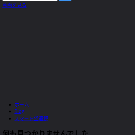
ュ
索:
動画を見る
ー
ホーム
Blog
スマート望遠鏡
何も見つかりませんでした