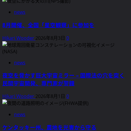
精
news
神
vs
8月開催、全国「星空観察」に参加を
近
隣
Hikari Wooder
2026年8月3日
0
ト
ラ
ブ
ル-
news
早
夜空を脅かす巨大宇宙ミラー – 国際法の穴を突く
す
民間宇宙開発、専門家が警鐘
ぎ
る
Hikari Wooder
2026年8月1日
0
装
飾
が
news
物
議
ケンタッキー州、農地を光害から守る