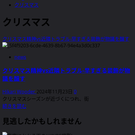
クリスマス
クリスマス
クリスマス精神vs近隣トラブル-早すぎる装飾が物議を醸す
news
クリスマス精神vs近隣トラブル-早すぎる装飾が物
議を醸す
Hikari Wooder
2024年11月23日
0
クリスマスシーズンが近づくにつれ、街
ク
続きを読む
リ
見逃したかもしれません
ス
マ
ス