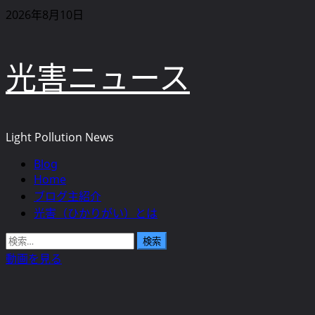
内
2026年8月10日
容
を
光害ニュース
ス
キ
ッ
プ
Light Pollution News
Blog
メ
Home
イ
ブログ主紹介
ン
光害（ひかりがい）とは
メ
ニ
検
ュ
索:
動画を見る
ー