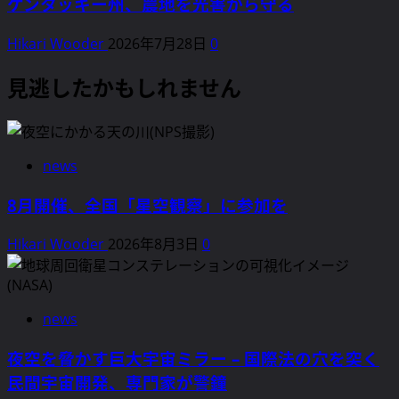
ケンタッキー州、農地を光害から守る
Hikari Wooder
2026年7月28日
0
見逃したかもしれません
news
8月開催、全国「星空観察」に参加を
Hikari Wooder
2026年8月3日
0
news
夜空を脅かす巨大宇宙ミラー – 国際法の穴を突く
民間宇宙開発、専門家が警鐘