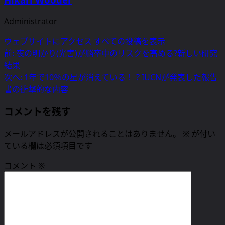
Administrator
ウェブサイトにアクセス
すべての投稿を表示
投
前:
夜の明かり(光害)が脳卒中のリスクを高める?新しい研究
結果
稿
次へ:
1年で10％の星が消えている！？IUCNが発表した報告
ナ
書の衝撃的な内容
ビ
コメントを残す
ゲ
メールアドレスが公開されることはありません。
※
が付い
ー
ている欄は必須項目です
シ
コメント
※
ョ
ン