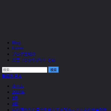
Blog
メ
Home
イ
ブログ主紹介
ン
光害（ひかりがい）とは
メ
ニ
検
ュ
索:
動画を見る
ー
ホーム
2024年
4月
4日
街の明かりと星空を両立する試み – アテネの光害対策