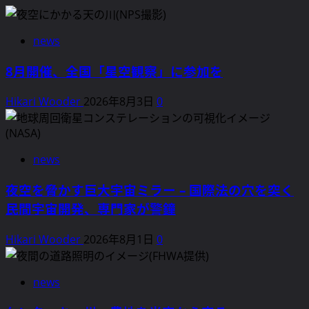
news
8月開催、全国「星空観察」に参加を
Hikari Wooder
2026年8月3日
0
news
夜空を脅かす巨大宇宙ミラー – 国際法の穴を突く
民間宇宙開発、専門家が警鐘
Hikari Wooder
2026年8月1日
0
news