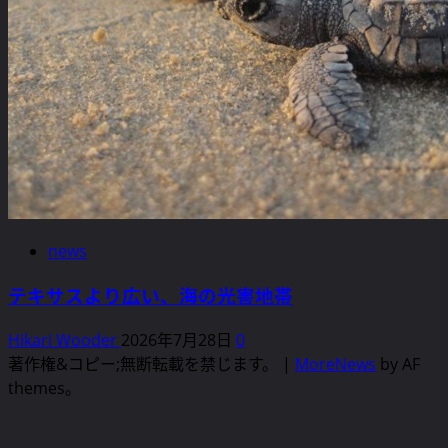
news
テキサスより広い、海の光害地帯
Hikari Wooder
2026年7月28日
0
著作権&コピー;無断転載を禁じます。
|
MoreNews
by AF
themes。