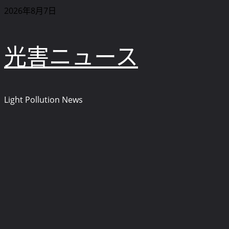
内
2026年8月7日
容
を
光害ニュース
ス
キ
ッ
プ
Light Pollution News