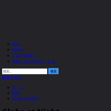
Blog
メ
Home
イ
ブログ主紹介
ン
光害（ひかりがい）とは
メ
ニ
検
ュ
索:
動画を見る
ー
ホーム
Blog
Globe at Night