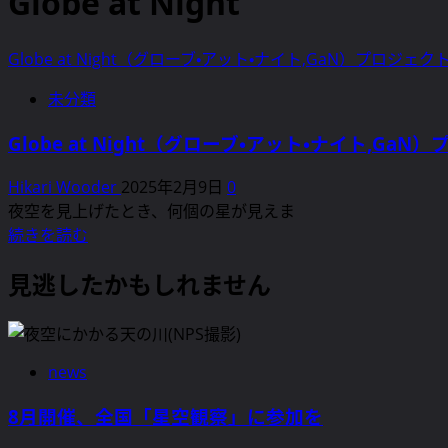
Globe at Night
Globe at Night（グローブ・アット・ナイト,GaN）プ
未分類
Globe at Night（グローブ・アット・ナイト,
Hikari Wooder
2025年2月9日
0
夜空を見上げたとき、何個の星が見えま
Globe
続きを読む
at
Night（グ
見逃したかもしれません
ロ
ー
ブ・
news
ア
ッ
8月開催、全国「星空観察」に参加を
ト・
ナ