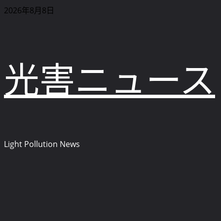
内
2026年8月8日
容
を
ス
キ
光害ニュース
ッ
プ
Light Pollution News