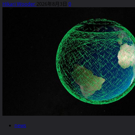
Hikari Wooder
2026年8月3日
0
イ
ト,GaN）
プ
ロ
ジ
ェ
ク
ト
と
は？
市
民
科
学
が
明
か
news
す